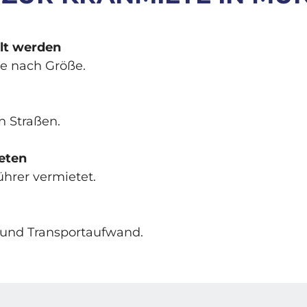
llt werden
je nach Größe.
n Straßen.
eten
hrer vermietet.
 und Transportaufwand.