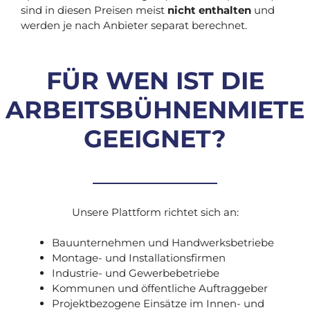
sind in diesen Preisen meist
nicht enthalten
und
werden je nach Anbieter separat berechnet.
FÜR WEN IST DIE
ARBEITSBÜHNENMIETE
GEEIGNET?
Unsere Plattform richtet sich an:
Bauunternehmen und Handwerksbetriebe
Montage- und Installationsfirmen
Industrie- und Gewerbebetriebe
Kommunen und öffentliche Auftraggeber
Projektbezogene Einsätze im Innen- und