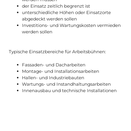
der Einsatz zeitlich begrenzt ist
unterschiedliche Höhen oder Einsatzorte
abgedeckt werden sollen
Investitions- und Wartungskosten vermieden
werden sollen
Typische Einsatzbereiche für Arbeitsbühnen:
Fassaden- und Dacharbeiten
Montage- und Installationsarbeiten
Hallen- und Industriebauten
Wartungs- und Instandhaltungsarbeiten
Innenausbau und technische Installationen