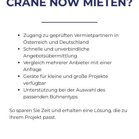
CRANE NOW MIETEN?
Zugang zu geprüften Vermietpartnern in
Österreich und Deutschland
Schnelle und unverbindliche
Angebotsübermittlung
Vergleich mehrerer Anbieter mit einer
Anfrage
Geräte für kleine und große Projekte
verfügbar
Unterstützung bei der Auswahl des
passenden Bühnentyps
So sparen Sie Zeit und erhalten eine Lösung, die zu
Ihrem Projekt passt.