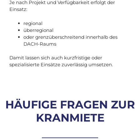
Je nach Projekt und Verfügbarkeit erfolgt der
Einsatz:
regional
überregional
oder grenzüberschreitend innerhalb des
DACH-Raums
Damit lassen sich auch kurzfristige oder
spezialisierte Einsätze zuverlässig umsetzen.
HÄUFIGE FRAGEN ZUR
KRANMIETE