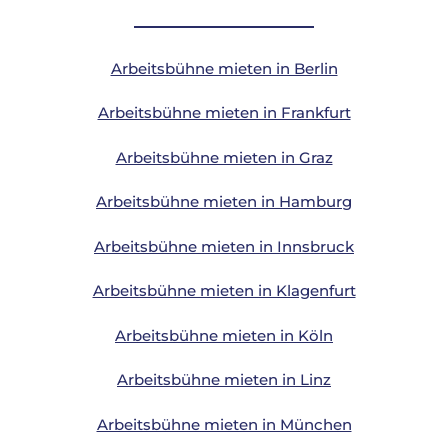
Arbeitsbühne mieten in Berlin
Arbeitsbühne mieten in Frankfurt
Arbeitsbühne mieten in Graz
Arbeitsbühne mieten in Hamburg
Arbeitsbühne mieten in Innsbruck
Arbeitsbühne mieten in Klagenfurt
Arbeitsbühne mieten in Köln
Arbeitsbühne mieten in Linz
Arbeitsbühne mieten in München