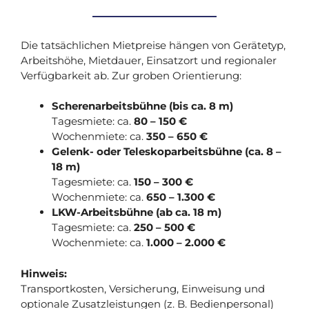
Die tatsächlichen Mietpreise hängen von Gerätetyp,
Arbeitshöhe, Mietdauer, Einsatzort und regionaler
Verfügbarkeit ab. Zur groben Orientierung:
Scherenarbeitsbühne (bis ca. 8 m)
Tagesmiete: ca.
80 – 150 €
Wochenmiete: ca.
350 – 650 €
Gelenk- oder Teleskoparbeitsbühne (ca. 8 –
18 m)
Tagesmiete: ca.
150 – 300 €
Wochenmiete: ca.
650 – 1.300 €
LKW-Arbeitsbühne (ab ca. 18 m)
Tagesmiete: ca.
250 – 500 €
Wochenmiete: ca.
1.000 – 2.000 €
Hinweis:
Transportkosten, Versicherung, Einweisung und
optionale Zusatzleistungen (z. B. Bedienpersonal)