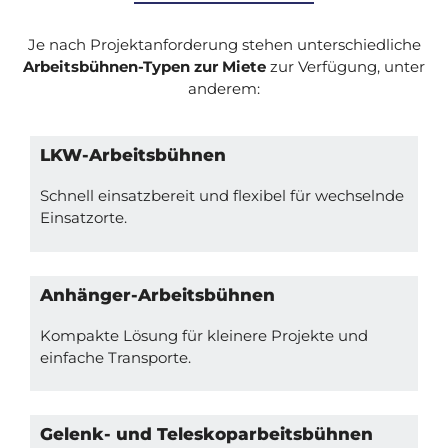
Je nach Projektanforderung stehen unterschiedliche
Arbeitsbühnen-Typen zur Miete
zur Verfügung, unter
anderem:
LKW-Arbeitsbühnen
Schnell einsatzbereit und flexibel für wechselnde
Einsatzorte.
Anhänger-Arbeitsbühnen
Kompakte Lösung für kleinere Projekte und
einfache Transporte.
Gelenk- und Teleskoparbeitsbühnen