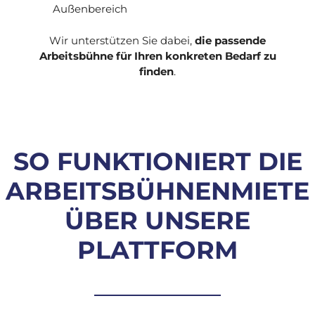
Außenbereich
Wir unterstützen Sie dabei,
die passende
Arbeitsbühne für Ihren konkreten Bedarf zu
finden
.
SO FUNKTIONIERT DIE
ARBEITSBÜHNENMIETE
ÜBER UNSERE
PLATTFORM