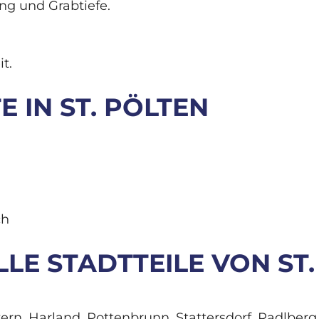
ng und Grabtiefe.
t.
 IN ST. PÖLTEN
ch
LLE STADTTEILE VON ST
n, Harland, Pottenbrunn, Stattersdorf, Radlberg