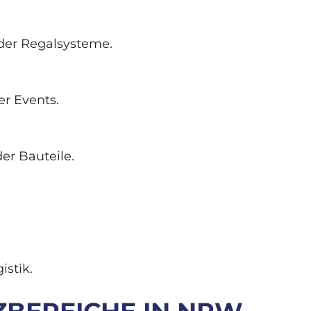
der Regalsysteme.
r Events.
er Bauteile.
istik.