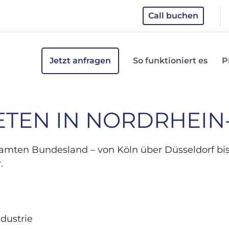
Call buchen
Jetzt anfragen
So funktioniert es
P
ETEN IN NORDRHEI
samten Bundesland – von Köln über Düsseldorf bi
.
ndustrie